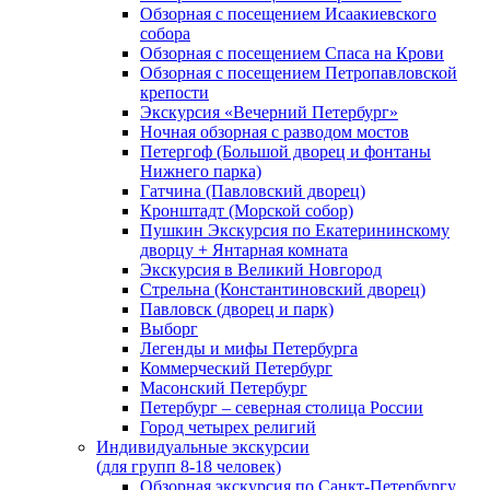
Обзорная с посещением Исаакиевского
собора
Обзорная с посещением Спаса на Крови
Обзорная с посещением Петропавловской
крепости
Экскурсия «Вечерний Петербург»
Ночная обзорная с разводом мостов
Петергоф (Большой дворец и фонтаны
Нижнего парка)
Гатчина (Павловский дворец)
Кронштадт (Морской собор)
Пушкин Экскурсия по Екатерининскому
дворцу + Янтарная комната
Экскурсия в Великий Новгород
Стрельна (Константиновский дворец)
Павловск (дворец и парк)
Выборг
Легенды и мифы Петербурга
Коммерческий Петербург
Масонский Петербург
Петербург – северная столица России
Город четырех религий
Индивидуальные экскурсии
(для групп 8-18 человек)
Обзорная экскурсия по Санкт-Петербургу