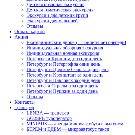
Детская обзорная экскурсия
Детская тематическая экскурсия
Экскурсии для детских групп
Экскурсии для малышей
Отзывы
Оплата картой
Акция
Екатерининский дворец — билеты без очереди!
Индивидуальная обзорная экскурсия
Индивидуальная ночная экскурсия
Петергоф и Кронштадт за один день
Петербург и Петергоф за один день
Петербург и Царское Село за один день
Петербург и Кронштадт за один день
Петербург и Павловск за один день
Петергоф и Стрельна за один день
Петербург и Пушкин за один день
Отзывы
Контакты
Трансфер
LENBA — трансфер
GO2SPB туроператор
MINIBUS — аренда микроавтобуса с выкупом
БЕРЕМ и ЕДЕМ — микроавтобус такси