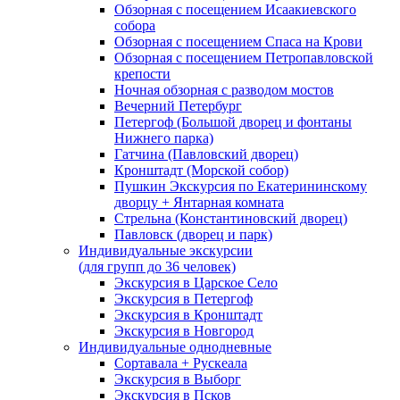
Обзорная с посещением Исаакиевского
собора
Обзорная с посещением Спаса на Крови
Обзорная с посещением Петропавловской
крепости
Ночная обзорная с разводом мостов
Вечерний Петербург
Петергоф (Большой дворец и фонтаны
Нижнего парка)
Гатчина (Павловский дворец)
Кронштадт (Морской собор)
Пушкин Экскурсия по Екатерининскому
дворцу + Янтарная комната
Стрельна (Константиновский дворец)
Павловск (дворец и парк)
Индивидуальные экскурсии
(для групп до 36 человек)
Экскурсия в Царское Село
Экскурсия в Петергоф
Экскурсия в Кронштадт
Экскурсия в Новгород
Индивидуальные однодневные
Сортавала + Рускеала
Экскурсия в Выборг
Экскурсия в Псков