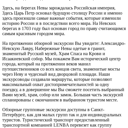
Здесь, на берегах Невы зарождалась Российская империя,
Здесь Царь Петр основал будущую столицу России и именно
здесь произошли самые важные события, которые изменили
историю России и в последствии всего мира. На Невских
берегах в 1703 году был основан город по праву считающимся
самым красивым городом мира.
На протяжении обзорной экскурсии Вы увидите: Александро-
Невскую Лавру, Набережные Невы одетые в гранит,
знаменитый Русский музей, Храм Спаса на Крови и
Исаакиевский собор. Мы покажем Вам исторический центр
города, который на протяжении веков манил
путешественников со всех концов света, знаменитые мосты
через Неву и чудесный вид дворцовой площади. Наши
экскурсоводы создавали маршруты, которые позволяют
максимальный охват достопримечательностей за одну
поездку, а в довершение мы Вы сможете посетить выбранный
Вами музей, храм, собор или замок. Большая часть экскурсий
спланированы с окончанием в выбранном туристом месте.
Обзорные групповые экскурсии доступны в Санкт-
Петербурге, как для малых групп так и для индивидуальных
туристов. Туристический транспорт предоставленный
транспортной компанией LENBA перевезет как группу