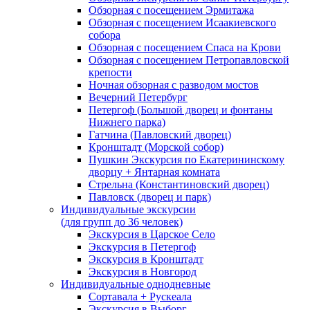
Обзорная с посещением Эрмитажа
Обзорная с посещением Исаакиевского
собора
Обзорная с посещением Спаса на Крови
Обзорная с посещением Петропавловской
крепости
Ночная обзорная с разводом мостов
Вечерний Петербург
Петергоф (Большой дворец и фонтаны
Нижнего парка)
Гатчина (Павловский дворец)
Кронштадт (Морской собор)
Пушкин Экскурсия по Екатерининскому
дворцу + Янтарная комната
Стрельна (Константиновский дворец)
Павловск (дворец и парк)
Индивидуальные экскурсии
(для групп до 36 человек)
Экскурсия в Царское Село
Экскурсия в Петергоф
Экскурсия в Кронштадт
Экскурсия в Новгород
Индивидуальные однодневные
Сортавала + Рускеала
Экскурсия в Выборг