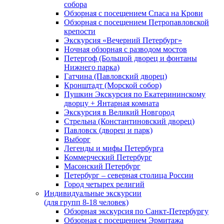
собора
Обзорная с посещением Спаса на Крови
Обзорная с посещением Петропавловской
крепости
Экскурсия «Вечерний Петербург»
Ночная обзорная с разводом мостов
Петергоф (Большой дворец и фонтаны
Нижнего парка)
Гатчина (Павловский дворец)
Кронштадт (Морской собор)
Пушкин Экскурсия по Екатерининскому
дворцу + Янтарная комната
Экскурсия в Великий Новгород
Стрельна (Константиновский дворец)
Павловск (дворец и парк)
Выборг
Легенды и мифы Петербурга
Коммерческий Петербург
Масонский Петербург
Петербург – северная столица России
Город четырех религий
Индивидуальные экскурсии
(для групп 8-18 человек)
Обзорная экскурсия по Санкт-Петербургу
Обзорная с посещением Эрмитажа