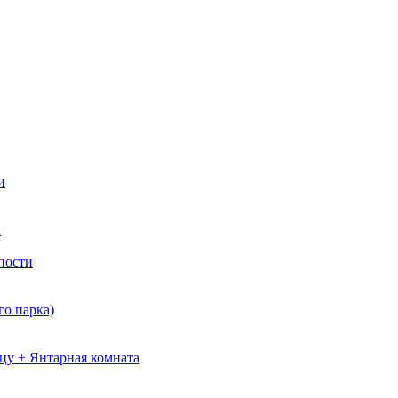
и
а
пости
о парка)
цу + Янтарная комната