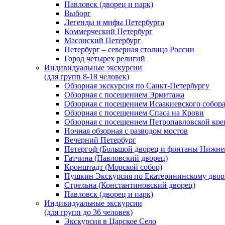
Павловск (дворец и парк)
Выборг
Легенды и мифы Петербурга
Коммерческий Петербург
Масонский Петербург
Петербург – северная столица России
Город четырех религий
Индивидуальные экскурсии
(для групп 8-18 человек)
Обзорная экскурсия по Санкт-Петербургу
Обзорная с посещением Эрмитажа
Обзорная с посещением Исаакиевского собор
Обзорная с посещением Спаса на Крови
Обзорная с посещением Петропавловской кре
Ночная обзорная с разводом мостов
Вечерний Петербург
Петергоф (Большой дворец и фонтаны Нижнег
Гатчина (Павловский дворец)
Кронштадт (Морской собор)
Пушкин Экскурсия по Екатерининскому двор
Стрельна (Константиновский дворец)
Павловск (дворец и парк)
Индивидуальные экскурсии
(для групп до 36 человек)
Экскурсия в Царское Село