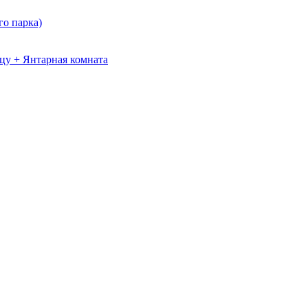
о парка)
цу + Янтарная комната