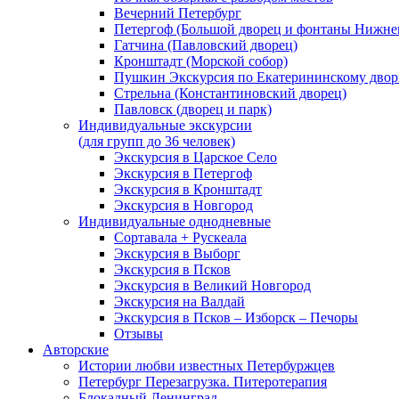
Вечерний Петербург
Петергоф (Большой дворец и фонтаны Нижнег
Гатчина (Павловский дворец)
Кронштадт (Морской собор)
Пушкин Экскурсия по Екатерининскому двор
Стрельна (Константиновский дворец)
Павловск (дворец и парк)
Индивидуальные экскурсии
(для групп до 36 человек)
Экскурсия в Царское Село
Экскурсия в Петергоф
Экскурсия в Кронштадт
Экскурсия в Новгород
Индивидуальные однодневные
Сортавала + Рускеала
Экскурсия в Выборг
Экскурсия в Псков
Экскурсия в Великий Новгород
Экскурсия на Валдай
Экскурсия в Псков – Изборск – Печоры
Отзывы
Авторские
Истории любви известных Петербуржцев
Петербург Перезагрузка. Питеротерапия
Блокадный Ленинград