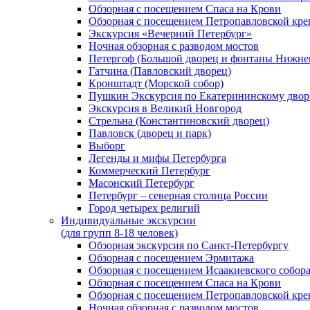
Обзорная с посещением Спаса на Крови
Обзорная с посещением Петропавловской кре
Экскурсия «Вечерний Петербург»
Ночная обзорная с разводом мостов
Петергоф (Большой дворец и фонтаны Нижнег
Гатчина (Павловский дворец)
Кронштадт (Морской собор)
Пушкин Экскурсия по Екатерининскому двор
Экскурсия в Великий Новгород
Стрельна (Константиновский дворец)
Павловск (дворец и парк)
Выборг
Легенды и мифы Петербурга
Коммерческий Петербург
Масонский Петербург
Петербург – северная столица России
Город четырех религий
Индивидуальные экскурсии
(для групп 8-18 человек)
Обзорная экскурсия по Санкт-Петербургу
Обзорная с посещением Эрмитажа
Обзорная с посещением Исаакиевского собор
Обзорная с посещением Спаса на Крови
Обзорная с посещением Петропавловской кре
Ночная обзорная с разводом мостов