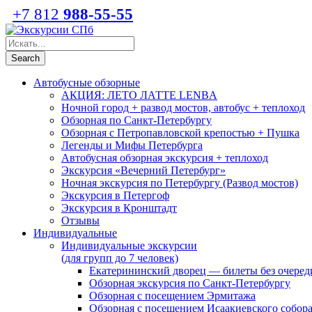
+7 812
988-55-55
Автобусные обзорные
АКЦИЯ: ЛЕТО ЛАТТЕ LENBA
Ночной город + развод мостов, автобус + теплоход
Обзорная по Санкт-Петербургу
Обзорная с Петропавловской крепостью + Пушка
Легенды и Мифы Петербурга
Автобусная обзорная экскурсия + теплоход
Экскурсия «Вечерний Петербург»
Ночная экскурсия по Петербургу (Развод мостов)
Экскурсия в Петергоф
Экскурсия в Кронштадт
Отзывы
Индивидуальные
Индивидуальные экскурсии
(для групп до 7 человек)
Екатерининский дворец — билеты без очеред
Обзорная экскурсия по Санкт-Петербургу
Обзорная с посещением Эрмитажа
Обзорная с посещением Исаакиевского собор