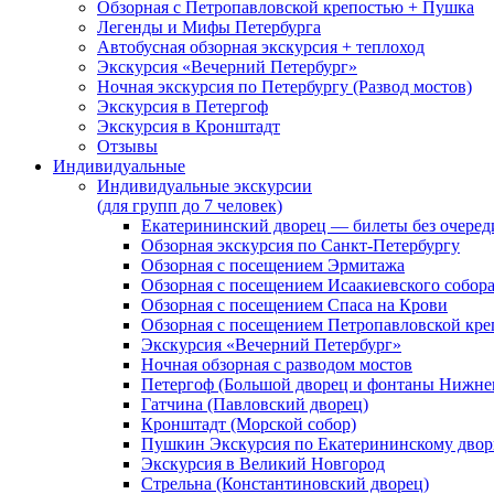
Обзорная с Петропавловской крепостью + Пушка
Легенды и Мифы Петербурга
Автобусная обзорная экскурсия + теплоход
Экскурсия «Вечерний Петербург»
Ночная экскурсия по Петербургу (Развод мостов)
Экскурсия в Петергоф
Экскурсия в Кронштадт
Отзывы
Индивидуальные
Индивидуальные экскурсии
(для групп до 7 человек)
Екатерининский дворец — билеты без очеред
Обзорная экскурсия по Санкт-Петербургу
Обзорная с посещением Эрмитажа
Обзорная с посещением Исаакиевского собор
Обзорная с посещением Спаса на Крови
Обзорная с посещением Петропавловской кре
Экскурсия «Вечерний Петербург»
Ночная обзорная с разводом мостов
Петергоф (Большой дворец и фонтаны Нижнег
Гатчина (Павловский дворец)
Кронштадт (Морской собор)
Пушкин Экскурсия по Екатерининскому двор
Экскурсия в Великий Новгород
Стрельна (Константиновский дворец)