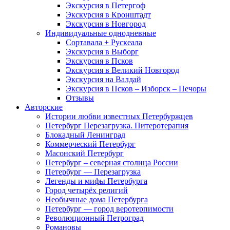
Экскурсия в Петергоф
Экскурсия в Кронштадт
Экскурсия в Новгород
Индивидуальные однодневные
Сортавала + Рускеала
Экскурсия в Выборг
Экскурсия в Псков
Экскурсия в Великий Новгород
Экскурсия на Валдай
Экскурсия в Псков – Изборск – Печоры
Отзывы
Авторские
Истории любви известных Петербуржцев
Петербург Перезагрузка. Питеротерапия
Блокадный Ленинград
Коммерческий Петербург
Масонский Петербург
Петербург – северная столица России
Петербург — Перезагрузка
Легенды и мифы Петербурга
Город четырёх религий
Необычные дома Петербурга
Петербург — город веротерпимости
Революционный Петроград
Романовы