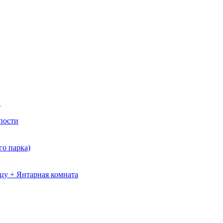
а
пости
о парка)
цу + Янтарная комната