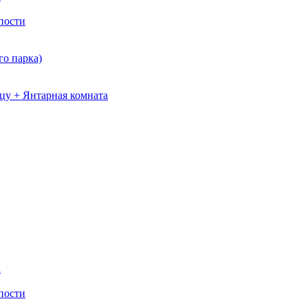
пости
о парка)
цу + Янтарная комната
а
пости