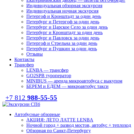
Екатерининский дворец — билеты без очереди!
Индивидуальная обзорная экскурсия
Индивидуальная ночная экскурсия
Петергоф и Кронштадт за один день
Петербург и Петергоф за один день
Петербург и Царское Село за один день
Петербург и Кронштадт за один день
Петербург и Павловск за один день
Петергоф и Стрельна за один день
Петербург и Пушкин за один день
Отзывы
Контакты
Трансфер
LENBA — трансфер
GO2SPB туроператор
MINIBUS — аренда микроавтобуса с выкупом
БЕРЕМ и ЕДЕМ — микроавтобус такси
+7 812
988-55-55
Автобусные обзорные
АКЦИЯ: ЛЕТО ЛАТТЕ LENBA
Ночной город + развод мостов, автобус + теплоход
Обзорная по Санкт-Петербургу