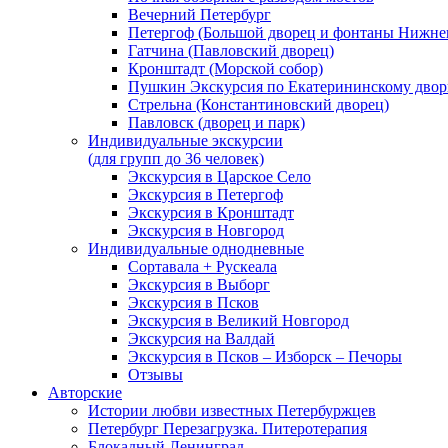
Вечерний Петербург
Петергоф (Большой дворец и фонтаны Нижнег
Гатчина (Павловский дворец)
Кронштадт (Морской собор)
Пушкин Экскурсия по Екатерининскому двор
Стрельна (Константиновский дворец)
Павловск (дворец и парк)
Индивидуальные экскурсии
(для групп до 36 человек)
Экскурсия в Царское Село
Экскурсия в Петергоф
Экскурсия в Кронштадт
Экскурсия в Новгород
Индивидуальные однодневные
Сортавала + Рускеала
Экскурсия в Выборг
Экскурсия в Псков
Экскурсия в Великий Новгород
Экскурсия на Валдай
Экскурсия в Псков – Изборск – Печоры
Отзывы
Авторские
Истории любви известных Петербуржцев
Петербург Перезагрузка. Питеротерапия
Блокадный Ленинград