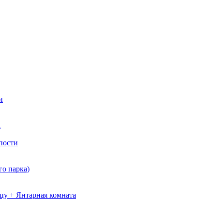
и
а
пости
о парка)
цу + Янтарная комната