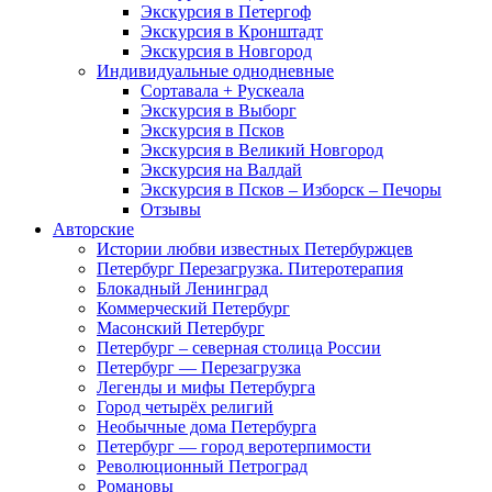
Экскурсия в Петергоф
Экскурсия в Кронштадт
Экскурсия в Новгород
Индивидуальные однодневные
Сортавала + Рускеала
Экскурсия в Выборг
Экскурсия в Псков
Экскурсия в Великий Новгород
Экскурсия на Валдай
Экскурсия в Псков – Изборск – Печоры
Отзывы
Авторские
Истории любви известных Петербуржцев
Петербург Перезагрузка. Питеротерапия
Блокадный Ленинград
Коммерческий Петербург
Масонский Петербург
Петербург – северная столица России
Петербург — Перезагрузка
Легенды и мифы Петербурга
Город четырёх религий
Необычные дома Петербурга
Петербург — город веротерпимости
Революционный Петроград
Романовы