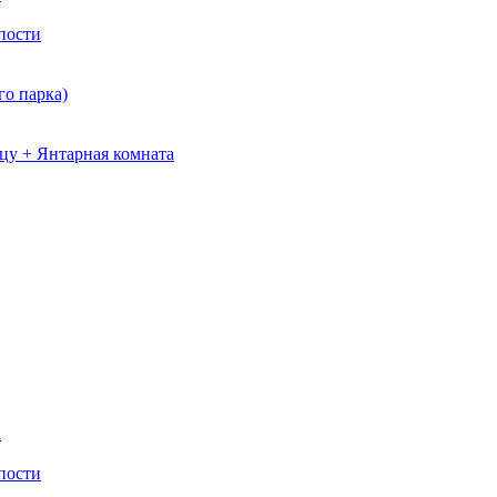
пости
о парка)
цу + Янтарная комната
а
пости