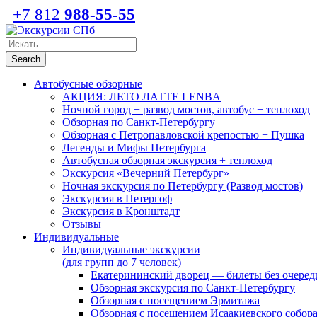
+7 812
988-55-55
Автобусные обзорные
АКЦИЯ: ЛЕТО ЛАТТЕ LENBA
Ночной город + развод мостов, автобус + теплоход
Обзорная по Санкт-Петербургу
Обзорная с Петропавловской крепостью + Пушка
Легенды и Мифы Петербурга
Автобусная обзорная экскурсия + теплоход
Экскурсия «Вечерний Петербург»
Ночная экскурсия по Петербургу (Развод мостов)
Экскурсия в Петергоф
Экскурсия в Кронштадт
Отзывы
Индивидуальные
Индивидуальные экскурсии
(для групп до 7 человек)
Екатерининский дворец — билеты без очеред
Обзорная экскурсия по Санкт-Петербургу
Обзорная с посещением Эрмитажа
Обзорная с посещением Исаакиевского собор