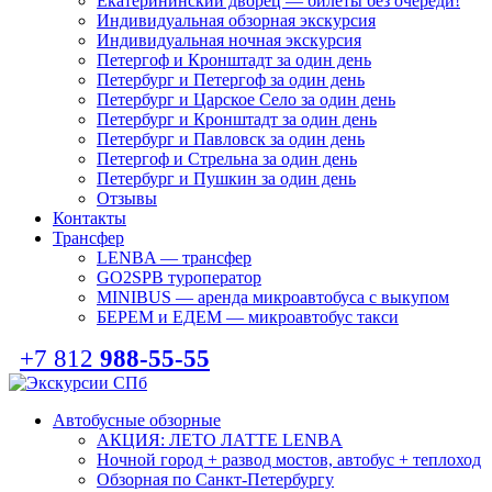
Екатерининский дворец — билеты без очереди!
Индивидуальная обзорная экскурсия
Индивидуальная ночная экскурсия
Петергоф и Кронштадт за один день
Петербург и Петергоф за один день
Петербург и Царское Село за один день
Петербург и Кронштадт за один день
Петербург и Павловск за один день
Петергоф и Стрельна за один день
Петербург и Пушкин за один день
Отзывы
Контакты
Трансфер
LENBA — трансфер
GO2SPB туроператор
MINIBUS — аренда микроавтобуса с выкупом
БЕРЕМ и ЕДЕМ — микроавтобус такси
+7 812
988-55-55
Автобусные обзорные
АКЦИЯ: ЛЕТО ЛАТТЕ LENBA
Ночной город + развод мостов, автобус + теплоход
Обзорная по Санкт-Петербургу