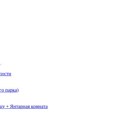
а
пости
о парка)
цу + Янтарная комната