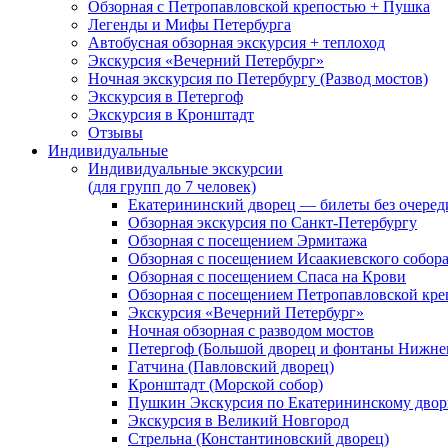
Обзорная с Петропавловской крепостью + Пушка
Легенды и Мифы Петербурга
Автобусная обзорная экскурсия + теплоход
Экскурсия «Вечерний Петербург»
Ночная экскурсия по Петербургу (Развод мостов)
Экскурсия в Петергоф
Экскурсия в Кронштадт
Отзывы
Индивидуальные
Индивидуальные экскурсии
(для групп до 7 человек)
Екатерининский дворец — билеты без очеред
Обзорная экскурсия по Санкт-Петербургу
Обзорная с посещением Эрмитажа
Обзорная с посещением Исаакиевского собор
Обзорная с посещением Спаса на Крови
Обзорная с посещением Петропавловской кре
Экскурсия «Вечерний Петербург»
Ночная обзорная с разводом мостов
Петергоф (Большой дворец и фонтаны Нижнег
Гатчина (Павловский дворец)
Кронштадт (Морской собор)
Пушкин Экскурсия по Екатерининскому двор
Экскурсия в Великий Новгород
Стрельна (Константиновский дворец)