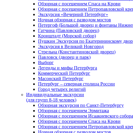
Обзорная с посещением Спаса на Крови
Обзорная с посещением Петропавловской кре
Экскурсия «Вечерний Петербург»
Ночная обзорная с разводом мостов
Петергоф (Большой дворец и фонтаны Нижнег
Гатчина (Павловский дворец)
Кронштадт (Морской собор)
Пушкин Экскурсия по Екатерининскому двор
Экскурсия в Великий Новгород
Стрельна (Константиновский дворец)
Павловск (дворец и парк)
Выборг
Легенды и мифы Петербурга
Коммерческий Петербург
Масонский Петербург
Петербург – северная столица России
Город четырех религий
Индивидуальные экскурсии
(для групп 8-18 человек)
Обзорная экскурсия по Санкт-Петербургу
Обзорная с посещением Эрмитажа
Обзорная с посещением Исаакиевского собор
Обзорная с посещением Спаса на Крови
Обзорная с посещением Петропавловской кре
Ночная обзорная с разводом мостов