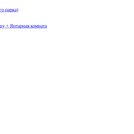
о парка)
цу + Янтарная комната