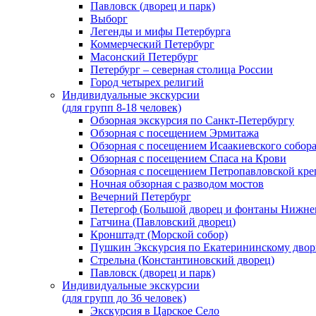
Павловск (дворец и парк)
Выборг
Легенды и мифы Петербурга
Коммерческий Петербург
Масонский Петербург
Петербург – северная столица России
Город четырех религий
Индивидуальные экскурсии
(для групп 8-18 человек)
Обзорная экскурсия по Санкт-Петербургу
Обзорная с посещением Эрмитажа
Обзорная с посещением Исаакиевского собор
Обзорная с посещением Спаса на Крови
Обзорная с посещением Петропавловской кре
Ночная обзорная с разводом мостов
Вечерний Петербург
Петергоф (Большой дворец и фонтаны Нижнег
Гатчина (Павловский дворец)
Кронштадт (Морской собор)
Пушкин Экскурсия по Екатерининскому двор
Стрельна (Константиновский дворец)
Павловск (дворец и парк)
Индивидуальные экскурсии
(для групп до 36 человек)
Экскурсия в Царское Село