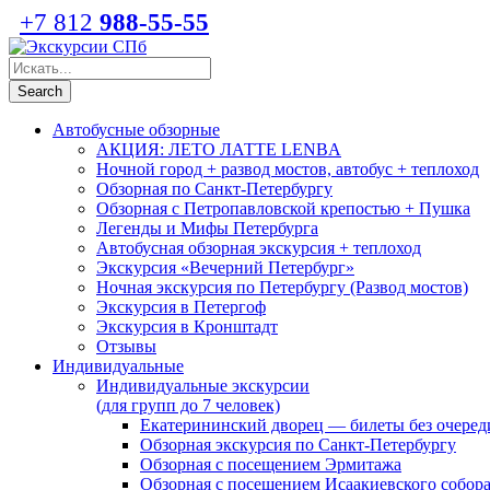
+7 812
988-55-55
Автобусные обзорные
АКЦИЯ: ЛЕТО ЛАТТЕ LENBA
Ночной город + развод мостов, автобус + теплоход
Обзорная по Санкт-Петербургу
Обзорная с Петропавловской крепостью + Пушка
Легенды и Мифы Петербурга
Автобусная обзорная экскурсия + теплоход
Экскурсия «Вечерний Петербург»
Ночная экскурсия по Петербургу (Развод мостов)
Экскурсия в Петергоф
Экскурсия в Кронштадт
Отзывы
Индивидуальные
Индивидуальные экскурсии
(для групп до 7 человек)
Екатерининский дворец — билеты без очеред
Обзорная экскурсия по Санкт-Петербургу
Обзорная с посещением Эрмитажа
Обзорная с посещением Исаакиевского собор