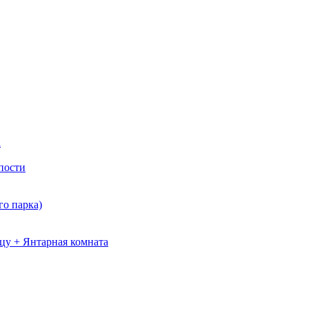
а
пости
о парка)
цу + Янтарная комната