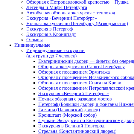
Обзорная с Петропавловской крепостью + Пушка
Легенды и Мифы Петербурга
Автобусная обзорная экскурсия + теплоход
Экскурсия «Вечерний Петербург»
Ночная экскурсия по Петербургу (Развод мостов)
Экскурсия в Петергоф
Экскурсия в Кронштадт
Отзывы
Индивидуальные
Индивидуальные экскурсии
(для групп до 7 человек)
Екатерининский дворец — билеты без очеред
Обзорная экскурсия по Санкт-Петербургу
Обзорная с посещением Эрмитажа
Обзорная с посещением Исаакиевского собор
Обзорная с посещением Спаса на Крови
Обзорная с посещением Петропавловской кре
Экскурсия «Вечерний Петербург»
Ночная обзорная с разводом мостов
Петергоф (Большой дворец и фонтаны Нижнег
Гатчина (Павловский дворец)
Кронштадт (Морской собор)
Пушкин Экскурсия по Екатерининскому двор
Экскурсия в Великий Новгород
Стрельна (Константиновский дворец)