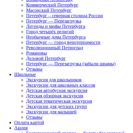
Коммерческий Петербург
Масонский Петербург
Петербург – северная столица России
Петербург — Перезагрузка
Легенды и мифы Петербурга
Город четырёх религий
Необычные дома Петербурга
Петербург — город веротерпимости
Революционный Петроград
Романовы
Деловой Петербург
Петербург — Перезагрузка (забыли шрамы)
Отзывы
Школьные
Экскурсия для школьников
Экскурсии для школьных классов
Детская автобусная экскурсия
Детская обзорная экскурсия
Детская тематическая экскурсия
Экскурсии для детских групп
Экскурсии для малышей
Отзывы
Оплата картой
Акция