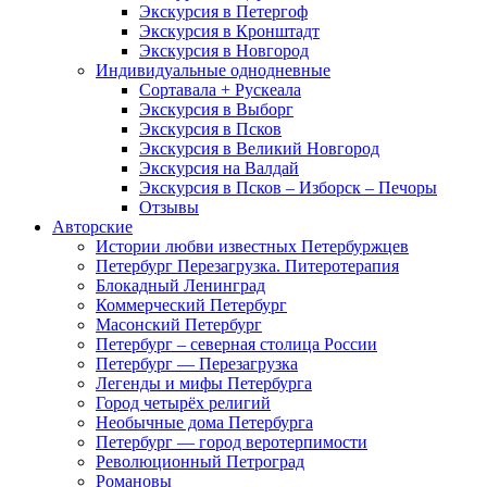
Экскурсия в Петергоф
Экскурсия в Кронштадт
Экскурсия в Новгород
Индивидуальные однодневные
Сортавала + Рускеала
Экскурсия в Выборг
Экскурсия в Псков
Экскурсия в Великий Новгород
Экскурсия на Валдай
Экскурсия в Псков – Изборск – Печоры
Отзывы
Авторские
Истории любви известных Петербуржцев
Петербург Перезагрузка. Питеротерапия
Блокадный Ленинград
Коммерческий Петербург
Масонский Петербург
Петербург – северная столица России
Петербург — Перезагрузка
Легенды и мифы Петербурга
Город четырёх религий
Необычные дома Петербурга
Петербург — город веротерпимости
Революционный Петроград
Романовы