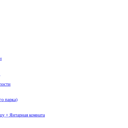
и
а
пости
о парка)
цу + Янтарная комната