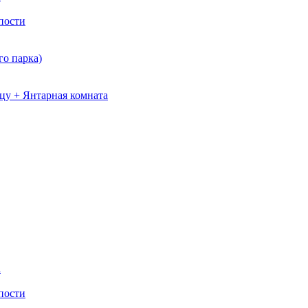
пости
о парка)
цу + Янтарная комната
а
пости