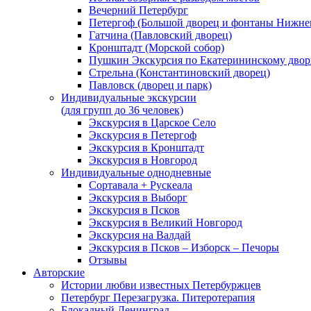
Вечерний Петербург
Петергоф (Большой дворец и фонтаны Нижнег
Гатчина (Павловский дворец)
Кронштадт (Морской собор)
Пушкин Экскурсия по Екатерининскому двор
Стрельна (Константиновский дворец)
Павловск (дворец и парк)
Индивидуальные экскурсии
(для групп до 36 человек)
Экскурсия в Царское Село
Экскурсия в Петергоф
Экскурсия в Кронштадт
Экскурсия в Новгород
Индивидуальные однодневные
Сортавала + Рускеала
Экскурсия в Выборг
Экскурсия в Псков
Экскурсия в Великий Новгород
Экскурсия на Валдай
Экскурсия в Псков – Изборск – Печоры
Отзывы
Авторские
Истории любви известных Петербуржцев
Петербург Перезагрузка. Питеротерапия
Блокадный Ленинград