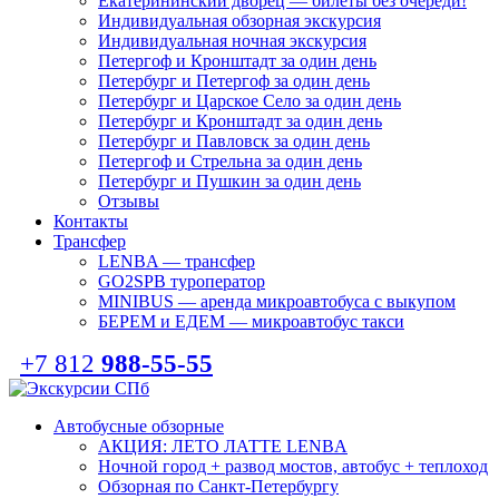
Екатерининский дворец — билеты без очереди!
Индивидуальная обзорная экскурсия
Индивидуальная ночная экскурсия
Петергоф и Кронштадт за один день
Петербург и Петергоф за один день
Петербург и Царское Село за один день
Петербург и Кронштадт за один день
Петербург и Павловск за один день
Петергоф и Стрельна за один день
Петербург и Пушкин за один день
Отзывы
Контакты
Трансфер
LENBA — трансфер
GO2SPB туроператор
MINIBUS — аренда микроавтобуса с выкупом
БЕРЕМ и ЕДЕМ — микроавтобус такси
+7 812
988-55-55
Автобусные обзорные
АКЦИЯ: ЛЕТО ЛАТТЕ LENBA
Ночной город + развод мостов, автобус + теплоход
Обзорная по Санкт-Петербургу