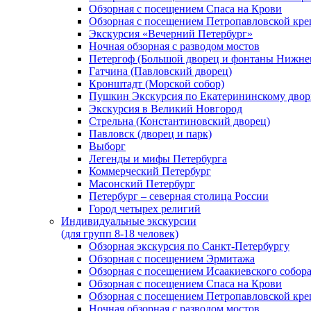
Обзорная с посещением Спаса на Крови
Обзорная с посещением Петропавловской кре
Экскурсия «Вечерний Петербург»
Ночная обзорная с разводом мостов
Петергоф (Большой дворец и фонтаны Нижнег
Гатчина (Павловский дворец)
Кронштадт (Морской собор)
Пушкин Экскурсия по Екатерининскому двор
Экскурсия в Великий Новгород
Стрельна (Константиновский дворец)
Павловск (дворец и парк)
Выборг
Легенды и мифы Петербурга
Коммерческий Петербург
Масонский Петербург
Петербург – северная столица России
Город четырех религий
Индивидуальные экскурсии
(для групп 8-18 человек)
Обзорная экскурсия по Санкт-Петербургу
Обзорная с посещением Эрмитажа
Обзорная с посещением Исаакиевского собор
Обзорная с посещением Спаса на Крови
Обзорная с посещением Петропавловской кре
Ночная обзорная с разводом мостов