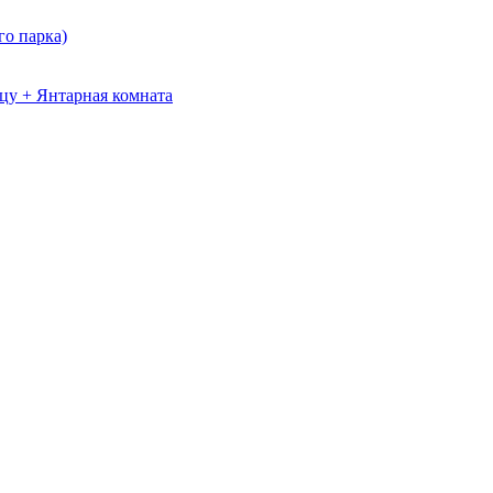
о парка)
цу + Янтарная комната