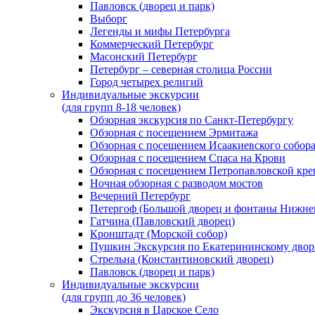
Павловск (дворец и парк)
Выборг
Легенды и мифы Петербурга
Коммерческий Петербург
Масонский Петербург
Петербург – северная столица России
Город четырех религий
Индивидуальные экскурсии
(для групп 8-18 человек)
Обзорная экскурсия по Санкт-Петербургу
Обзорная с посещением Эрмитажа
Обзорная с посещением Исаакиевского собор
Обзорная с посещением Спаса на Крови
Обзорная с посещением Петропавловской кре
Ночная обзорная с разводом мостов
Вечерний Петербург
Петергоф (Большой дворец и фонтаны Нижнег
Гатчина (Павловский дворец)
Кронштадт (Морской собор)
Пушкин Экскурсия по Екатерининскому двор
Стрельна (Константиновский дворец)
Павловск (дворец и парк)
Индивидуальные экскурсии
(для групп до 36 человек)
Экскурсия в Царское Село